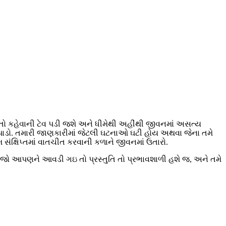
ાતો કહેવાની ટેવ પડી જશે અને ધીમેથી અહીંથી જીવનમાં અસત્ય
આદત પાડો. તમારી જાણકારીમાં જેટલી ઘટનાઓ ઘટી હોય અથવા જેના તમે
 સંક્ષિપ્તમાં વાતચીત કરવાની કળાને જીવનમાં ઉતારો.
 જો આપણને આવડી ગઇ તો પ્રસ્તુતિ તો પ્રભાવશાળી હશે જ, અને તમે