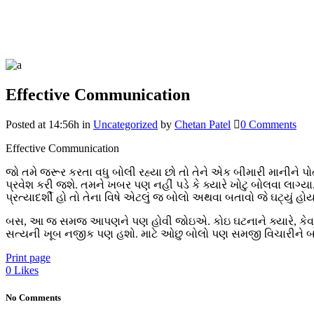
Effective Communication
Posted at 14:56h
in
Uncategorized
by
Chetan Patel
0 Comments
Effective Communication
જો તમે જરૂર કરતા વધુ બોલી રહ્યા છો તો તેને એક બીમારી માનીને 
પ્રવેશ કરી જશે. તમને ખબર પણ નહીં પડે કે ક્યારે ખોટુ બોલવા લાગ્
પ્રત્યાદર્શી હો તો તેના વિષે એટલું જ બોલો અથવા બતાવો જે ઘટ્યું
બસ, આ જ સમજ આપણને પણ હોવી જોઇએ. કોઇ ઘટનાને ક્યારે, કેવા લોક
સત્યની ખૂબ નજીક પણ હશો. માટે ઓછુ બોલો પણ સમજી વિચારીને બો
Print page
0
Likes
No Comments