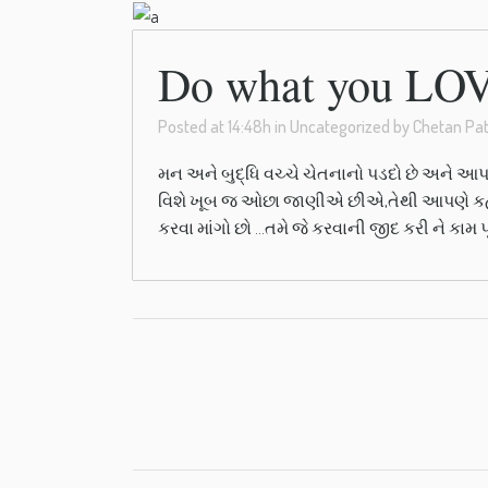
Do what you LO
Posted at 14:48h
in
Uncategorized
by
Chetan Pat
મન અને બુદ્ધિ વચ્ચે ચેતનાનો પડદો છે અને
વિશે ખૂબ જ ઓછા જાણીએ છીએ,તેથી આપણે કહી શક
કરવા માંગો છો …તમે જે કરવાની જીદ કરી ને કામ પૂરુ