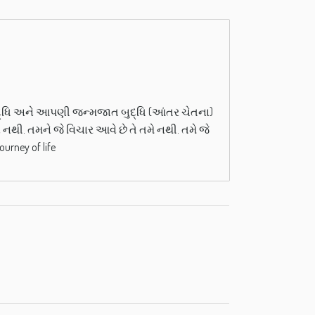
્ધિ અને આપણી જન્મજાત બુદ્ધિ (આંતર ચેતના)
. તમને જે વિચાર આવે છે તે તમે નથી. તમે જે
urney of life