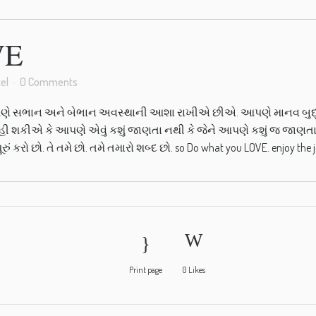
VE
el
0 Comments
 આપણે સભાન અને બેભાન અવસ્થાની આશા રાખીએ છીએ. આપણે માનવ બુદ
ીએ કે આપણે એવું કશું જાણતા નથી કે જેને આપણે કશું જ જાણતા નથી
ં કરો છો. તે તમે છો. તમે તમારો શબ્દ છો. so Do what you LOVE. enjoy the jo
Print page
0
Likes